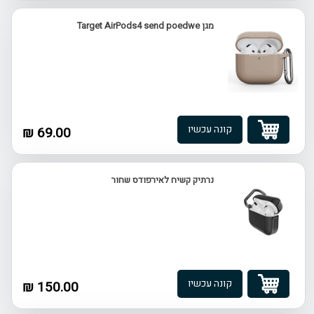
מגן Target AirPods4 send poedwe
קונה עכשיו
69.00 ₪
נרתיק קשיח לאירפודס שחור
קונה עכשיו
150.00 ₪