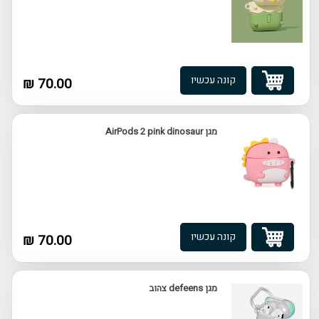
קונה עכשיו
70.00 ₪
מגן AirPods 2 pink dinosaur
קונה עכשיו
70.00 ₪
מגן defeens צהוב