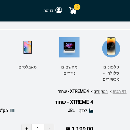
0
כניסה
טלפונים
מחשבים
טאבלטים
סלולרי -
ניידים
מכשירים
דף הבית
רמקולים
XTREME 4 - שחור
XTREME 4 - שחור
יצרן:
JBL
מק"ט
1,199.00 ₪
+
-