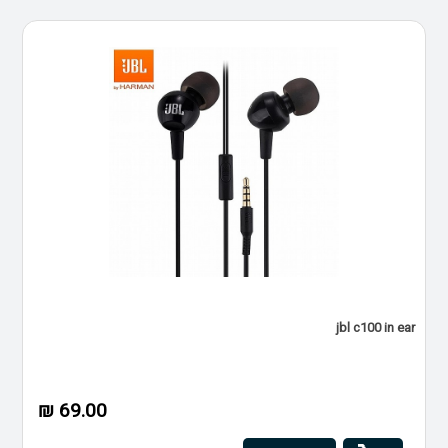
jbl c100 in ear
69.00 ₪