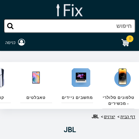
0
כניסה
טלפונים סלולרי
מחשבים ניידים
טאבלטים
קו
- מכשירים
דף הבית
יצרנים
JBL
JBL